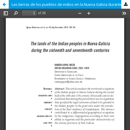
Las tierras de los pueblos de indios en la Nueva Galicia durante los siglos XVI y XVII