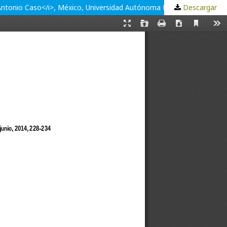
Descargar
José Ezcurdia Corona y José Hernández Prado, <i>El centinela insobornable. Algunas Fuentes y consecuencias del pensamiento de Antonio Caso</i>, México, Universidad Autónoma Metropolitana-Azcapotzalco/Almaqui Editores, 2012, 219 p.