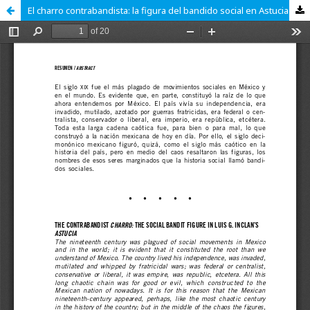
El charro contrabandista: la figura del bandido social en Astucia de Luis G. Inclán