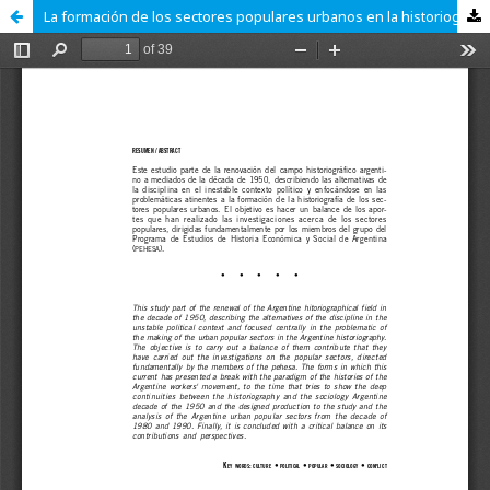
La formación de los sectores populares urbanos en la historiografía argentina. Una mirada sobre el núcleo