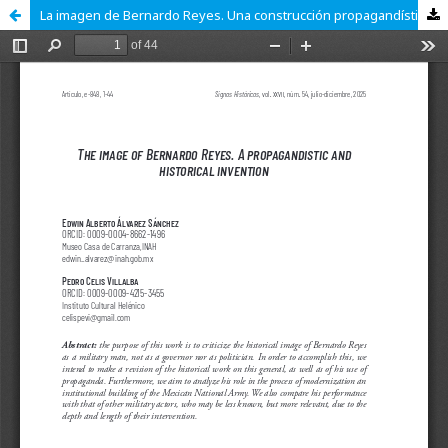
La imagen de Bernardo Reyes. Una construcción propagandística e historiográfica