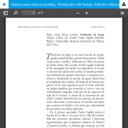
María Luisa Garza Loreley, Tentáculos de fuego. Edición crítica por Imelda Paola Ugalde Andrade. México: Universidad Nacional Autónoma de México, 2023, 134 p.