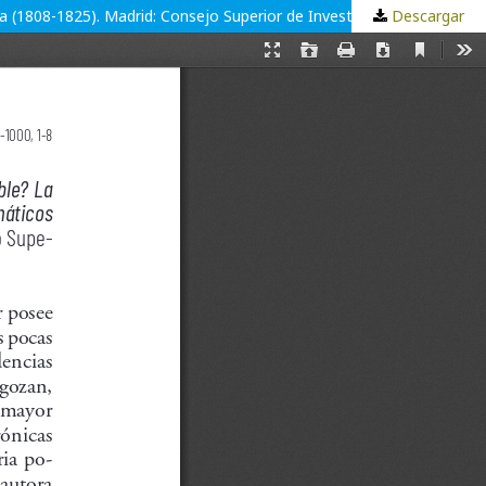
Descargar
Milagros Martínez-Flener, ¿Independencia inevitable? La América española en los informes de los diplomáticos austríacos en España (1808-1825). Madrid: Consejo Superior de Investigaciones Científicas, 2022, 189 p.